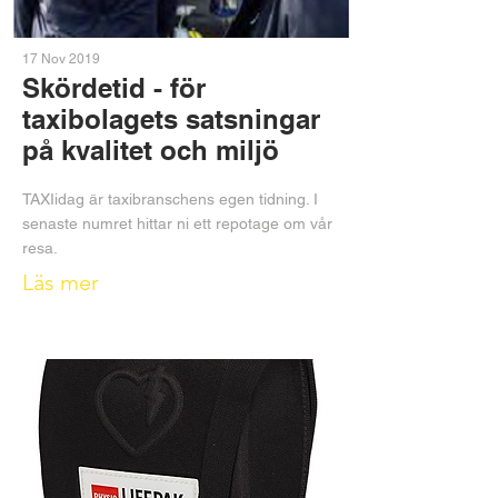
17 Nov 2019
Skördetid - för
taxibolagets satsningar
på kvalitet och miljö
TAXIidag är taxibranschens egen tidning. I
senaste numret hittar ni ett repotage om vår
resa.
Läs mer