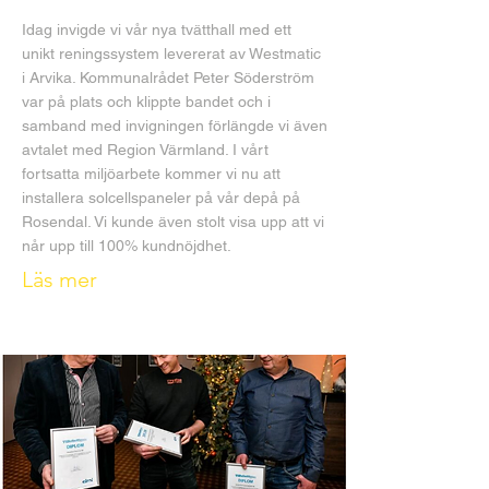
Idag invigde vi vår nya tvätthall med ett
unikt reningssystem levererat av Westmatic
i Arvika. Kommunalrådet Peter Söderström
var på plats och klippte bandet och i
samband med invigningen förlängde vi även
avtalet med Region Värmland. I vårt
fortsatta miljöarbete kommer vi nu att
installera solcellspaneler på vår depå på
Rosendal. Vi kunde även stolt visa upp att vi
når upp till 100% kundnöjdhet.
Läs mer