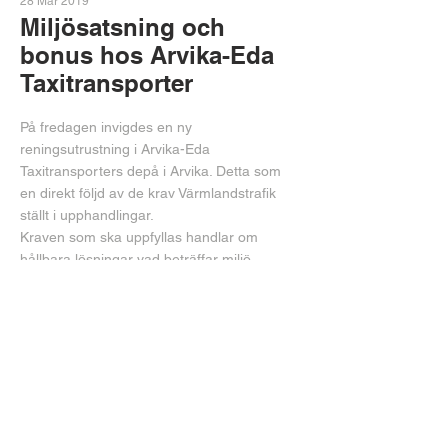
28 Mar 2019
Miljösatsning och
bonus hos Arvika-Eda
Taxitransporter
På fredagen invigdes en ny
reningsutrustning i Arvika-Eda
Taxitransporters depå i Arvika. Detta som
en direkt följd av de krav Värmlandstrafik
ställt i upphandlingar.
Kraven som ska uppfyllas handlar om
hållbara lösningar vad beträffar miljö,
kvalitet, personal med mera.
Läs mer