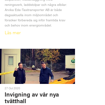
reningsverk, laddstolpar och några elbilar:
Arvika Eda-Taxitransporter AB är både
dagsaktuella inom miljöområdet och
försöker förbereda sig inför framtida krav
och behov inom energiområdet.
Läs mer
27 Oct 2020
Invigning av vår nya
tvätthall