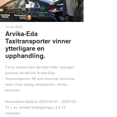
13 Jan 2022
Arvika-Eda
Taxitransporter vinner
ytterligare en
upphandling.
Förra veckan blev det klart efter utdragen
process att det blir Arvika-Eda
Taxitransporter AB som kommer levererar
resor inom daglig verksamhet i Arvika
kommun.
Kontraktets löptid är
2022-04-01 - 2023-03-
31
+ ev. antalet förlängningar, 3 á 12
månader.