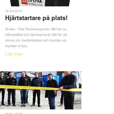
18 Oct 2019
Hjärtstartare på plats!
Arvika - Eda Taxitransporter AB har nu
införskaffat två hjärtstartare! Allt för att
värna om medarbetare och kunder så
mycket vi kan.
Läs mer