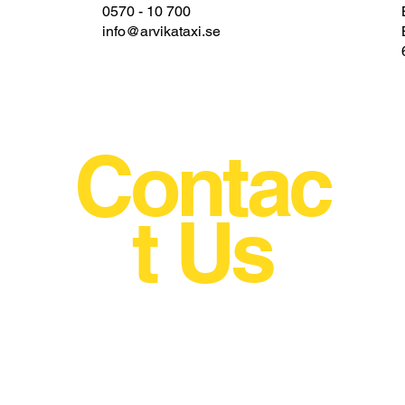
0570 - 10 700
info@arvikataxi.se
Contac
t Us