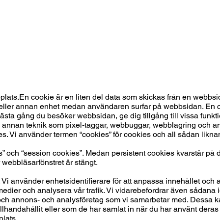
ats.En cookie är en liten del data som skickas från en webbs
ta eller annan enhet medan användaren surfar på webbsidan. En
nästa gång du besöker webbsidan, ge dig tillgång till vissa funk
ns annan teknik som pixel-taggar, webbuggar, webblagring och an
. Vi använder termen “cookies” för cookies och all sådan likna
” och “session cookies”. Medan persistent cookies kvarstår på di
 webbläsarfönstret är stängt.
i använder enhetsidentifierare för att anpassa innehållet och 
 medier och analysera vår trafik. Vi vidarebefordrar även sådana 
r och annons- och analysföretag som vi samarbetar med. Dessa k
lhandahållit eller som de har samlat in när du har använt deras
plats.