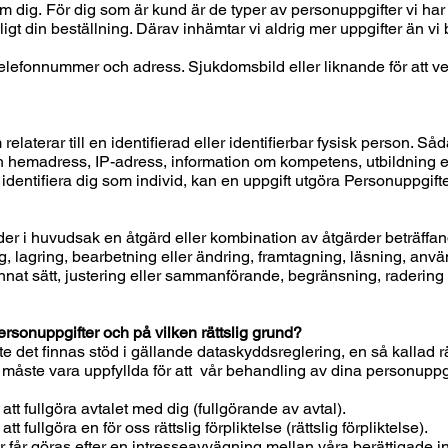
m dig. För dig som är kund är de typer av personuppgifter vi har s
nligt din beställning. Därav inhämtar vi aldrig mer uppgifter än vi 
lefonnummer och adress. Sjukdomsbild eller liknande för att ve
relaterar till en identifierad eller identifierbar fysisk person. S
 hemadress, IP-adress, information om kompetens, utbildning el
t identifiera dig som individ, kan en uppgift utgöra Personuppgi
der i huvudsak en åtgärd eller kombination av åtgärder beträffa
ing, lagring, bearbetning eller ändring, framtagning, läsning, an
nnat sätt, justering eller sammanförande, begränsning, radering e
rsonuppgifter och på vilken rättslig grund?
 det finnas stöd i gällande dataskyddsreglering, en så kallad rätt
måste vara uppfyllda för att vår behandling av dina personuppgif
t fullgöra avtalet med dig (fullgörande av avtal).
fullgöra en för oss rättslig förpliktelse (rättslig förpliktelse).
år göras efter en intresseavvägning mellan våra berättigade intr