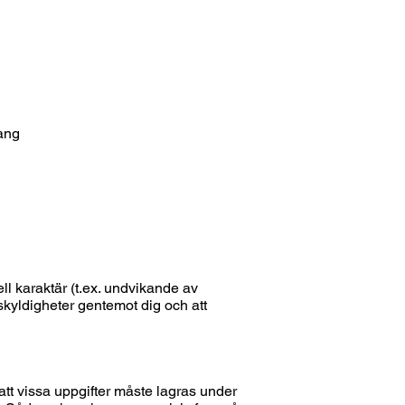
mang
ell karaktär (t.ex. undvikande av
a skyldigheter gentemot dig och att
tt vissa uppgifter måste lagras under