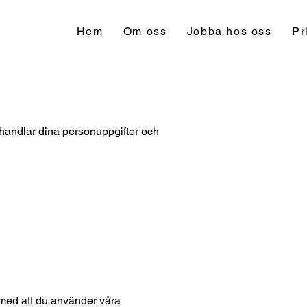
Hem
Om oss
Jobba hos oss
Pr
behandlar dina personuppgifter och
d med att du använder våra