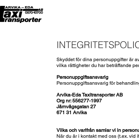
INTEGRITETSPOLI
Skyddet för dina personuppgifter är av
vilka rättigheter du har beträffande pe
Personuppgiftsansvarig
Personuppgiftsansvarig för behandlin
Arvika-Eda Taxitransporter AB
Org nr: 556277-1997
Järnvägsgatan 27
671 31 Arvika
Vilka och varifrån samlar vi in person
När du är i kontakt med oss (t.ex. vi