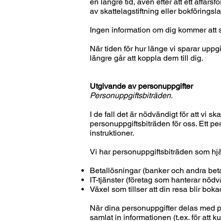
en längre tid, även efter att ett affär
av skattelagstiftning eller bokföringsl
Ingen information om dig kommer att s
När tiden för hur länge vi sparar uppgif
längre går att koppla dem till dig.
Utgivande av personuppgifter
Personuppgiftsbiträden.
I de fall det är nödvändigt för att vi 
personuppgiftsbiträden för oss. Ett pe
instruktioner.
Vi har personuppgiftsbiträden som hj
Betallösningar (banker och andra beta
IT-tjänster (företag som hanterar nödv
Växel som tillser att din resa blir boka
När dina personuppgifter delas med p
samlat in informationen (t.ex. för att 