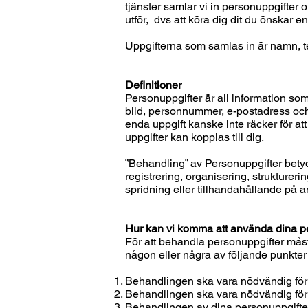
tjänster samlar vi in personuppgifter o
utför, dvs att köra dig dit du önskar e
Uppgifterna som samlas in är namn, te
Definitioner
Personuppgifter är all information som 
bild, personnummer, e-postadress och
enda uppgift kanske inte räcker för at
uppgifter kan kopplas till dig.
”Behandling” av Personuppgifter bety
registrering, organisering, strukturer
spridning eller tillhandahållande på a
Hur kan vi komma att använda dina pe
För att behandla personuppgifter måste
någon eller några av följande punkter 
Behandlingen ska vara nödvändig för at
Behandlingen ska vara nödvändig för att 
Behandlingen av dina personuppgifter f