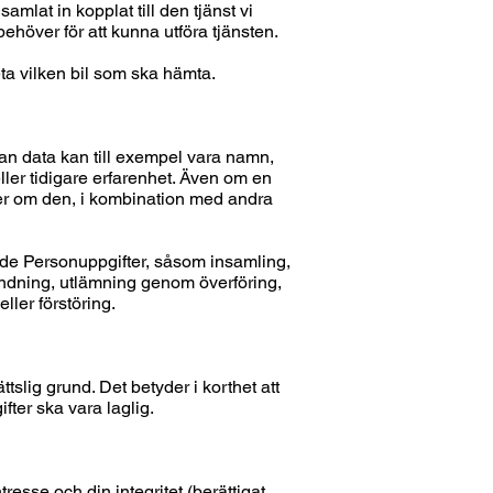
amlat in kopplat till den tjänst vi
behöver för att kunna utföra tjänsten.
ta vilken bil som ska hämta.
ådan data kan till exempel vara namn,
ler tidigare erfarenhet. Även om en
fter om den, i kombination med andra
nde Personuppgifter, såsom insamling,
vändning, utlämning genom överföring,
ller förstöring.
slig grund. Det betyder i korthet att
ter ska vara laglig.
esse och din integritet (berättigat