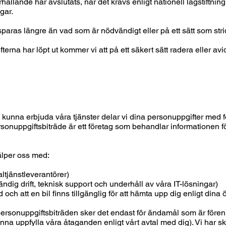
sförhållande har avslutats, när det krävs enligt nationell lagstif
agar.
paras längre än vad som är nödvändigt eller på ett sätt som stri
terna har löpt ut kommer vi att på ett säkert sätt radera eller avid
ska kunna erbjuda våra tjänster delar vi dina personuppgifter med 
rsonuppgiftsbiträde är ett företag som behandlar informationen fö
älper oss med:
ltjänstleverantörer)
ändig drift, teknisk support och underhåll av våra IT-lösningar)
d och att en bil finns tillgänglig för att hämta upp dig enligt dina
ersonuppgiftsbiträden sker det endast för ändamål som är förenl
kunna uppfylla våra åtaganden enligt vårt avtal med dig). Vi har skr