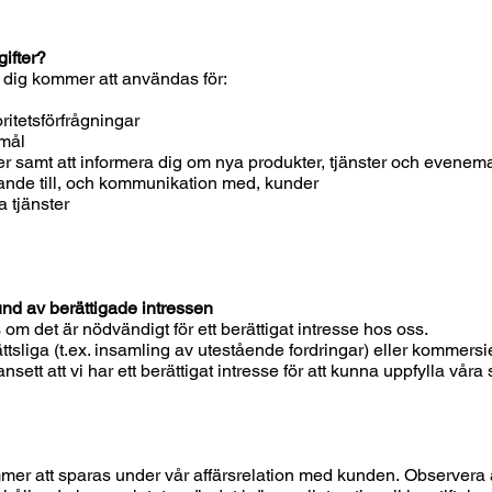
ifter?
 dig kommer att användas för:
oritetsförfrågningar
amål
ter samt att informera dig om nya produkter, tjänster och evene
udande till, och kommunikation med, kunder
 tjänster
nd av berättigade intressen
m det är nödvändigt för ett berättigat intresse hos oss.
ttsliga (t.ex. insamling av utestående fordringar) eller kommersi
ansett att vi har ett berättigat intresse för att kunna uppfylla vår
er att sparas under vår affärsrelation med kunden. Observera a