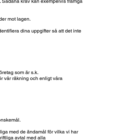
tning. Sådana krav kan exempelvis framgå
der mot lagen.
entifiera dina uppgifter så att det inte
företag som är s.k.
r vår räkning och enligt våra
 önskemål.
iga med de ändamål för vilka vi har
iftliga avtal med alla