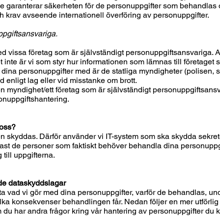
 garanterar säkerheten för de personuppgifter som behandlas och
 krav avseende internationell överföring av personuppgifter.
ppgiftsansvariga.
 vissa företag som är självständigt personuppgiftsansvariga. Att
 inte är vi som styr hur informationen som lämnas till företaget
dina personuppgifter med är de statliga myndigheter (polisen, s
d enligt lag eller vid misstanke om brott.
n myndighet/ett företag som är självständigt personuppgiftsansv
onuppgiftshantering.
 oss?
en skyddas. Därför använder vi IT-system som ska skydda sekretes
dast de personer som faktiskt behöver behandla dina personuppgif
 till uppgifterna.
nde dataskyddslagar
eta vad vi gör med dina personuppgifter, varför de behandlas, un
lka konsekvenser behandlingen får. Nedan följer en mer utförlig b
m du har andra frågor kring vår hantering av personuppgifter du 