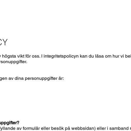
CY
 högsta vikt för oss. I integritetspolicyn kan du läsa om hur vi 
rsonuppgifter.
gen av dina personuppgifter är:
uppgifter?
d ifyllande av formulär eller besök på webbsidan) eller i samban