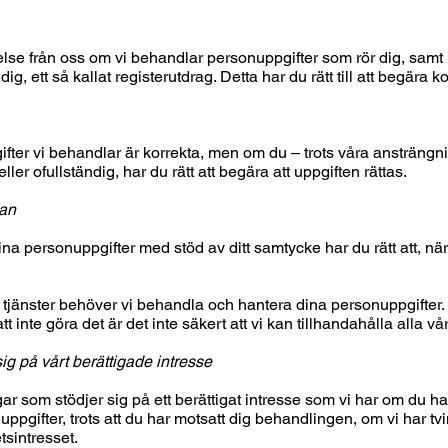
telse från oss om vi behandlar personuppgifter som rör dig, samt i 
, ett så kallat registerutdrag. Detta har du rätt till att begära ko
gifter vi behandlar är korrekta, men om du – trots våra ansträng
ller ofullständig, har du rätt att begära att uppgiften rättas.
kan
a personuppgifter med stöd av ditt samtycke har du rätt att, när s
 tjänster behöver vi behandla och hantera dina personuppgifter. 
t inte göra det är det inte säkert att vi kan tillhandahålla alla vår
ig på vårt berättigade intresse
gar som stödjer sig på ett berättigat intresse som vi har om du ha
 uppgifter, trots att du har motsatt dig behandlingen, om vi har t
sintresset.