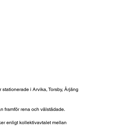
r stationerade i Arvika, Torsby, Årjäng
an framför rena och välstädade.
r enligt kollektivavtalet mellan