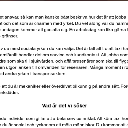
et ansvar, så kan man kanske bäst beskriva hur det är att jobba s
 och det som är charmen med yrket. Du vet aldrig var du hamnar
ur dagen kommer att gestalta sig. En arbetsdag kan lika gärna ta 
s gränser.
 de mest sociala yrken du kan välja. Det är lätt att tro att taxi ha
ramförallt handlar det om service och kundkontakt. Att jobba som 
re som ska till sjukvården, och affärsresenärer som ska till flygp
ören utgör länken till omvärlden för resenären. Många moment i r
 andra yrken i transportsektorn.
e att du är mekaniker eller överdrivet bilkunnig på andra sätt. Fo
erkstäder.
Vad är det vi söker
de individer som gillar att arbeta serviceinriktat. Att köra taxi 
 om du är social och tycker om att möta människor. Du kommer att