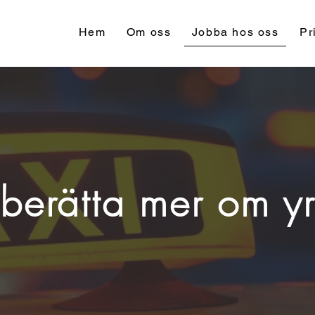
Hem
Om oss
Jobba hos oss
Pr
s berätta mer om yr