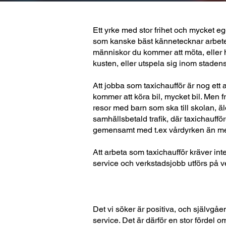
Ett yrke med stor frihet och mycket eg
som kanske bäst kännetecknar arbetet
människor du kommer att möta, eller h
kusten, eller utspela sig inom staden
Att jobba som taxichaufför är nog ett av
kommer att köra bil, mycket bil. Men f
resor med barn som ska till skolan, äld
samhällsbetald trafik, där taxichauff
gemensamt med t.ex vårdyrken än med
Att arbeta som taxichaufför kräver int
service och verkstadsjobb utförs på v
Det vi söker är positiva, och självgåen
service. Det är därför en stor fördel