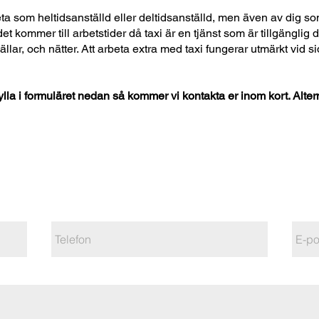
eta som heltidsanställd eller deltidsanställd, men även av dig s
r det kommer till arbetstider då taxi är en tjänst som är tillgänglig 
llar, och nätter. Att arbeta extra med taxi fungerar utmärkt vid sid
t fylla i formuläret nedan så kommer vi kontakta er inom kort. Alt